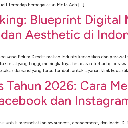
udit terhadap berbagai akun Meta Ads […]
oking: Blueprint Digita
 dan Aesthetic di Indo
luang yang Belum Dimaksimalkan Industri kecantikan dan perawat
ia sosial yang tinggi, meningkatnya kesadaran terhadap perawa
ptakan demand yang terus tumbuh untuk layanan klinik kecantik
ds Tahun 2026: Cara M
 Facebook dan Instagra
k untuk meningkatkan awareness, engagement, dan leads. Di Bali,