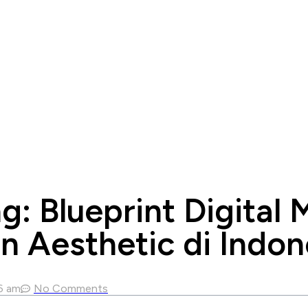
ng: Blueprint Digital
an Aesthetic di Indon
6 am
No Comments