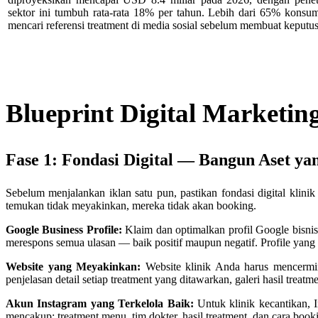
sektor ini tumbuh rata-rata 18% per tahun. Lebih dari 65% konsu
mencari referensi treatment di media sosial sebelum membuat keputu
Blueprint Digital Marketin
Fase 1: Fondasi Digital — Bangun Aset ya
Sebelum menjalankan iklan satu pun, pastikan fondasi digital klin
temukan tidak meyakinkan, mereka tidak akan booking.
Google Business Profile:
Klaim dan optimalkan profil Google bisnis 
merespons semua ulasan — baik positif maupun negatif. Profile yang 
Website yang Meyakinkan:
Website klinik Anda harus mencermink
penjelasan detail setiap treatment yang ditawarkan, galeri hasil treat
Akun Instagram yang Terkelola Baik:
Untuk klinik kecantikan, In
mencakup: treatment menu, tim dokter, hasil treatment, dan cara book