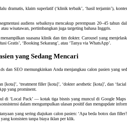
lu dramatis, klaim superlatif (‘klinik terbaik’, ‘hasil terjamin’), ko
 segmentasi audiens sebaiknya mencakup perempuan 20–45 tahun dalam
t atau wisatawan, pertimbangkan juga targeting bahasa Inggris.
enampilkan suasana klinik dan tim dokter. Carousel yang menjelaska
ultasi Gratis’, ‘Booking Sekarang’, atau ‘Tanya via WhatsApp’.
asien yang Sedang Mencari
ds dan SEO memungkinkan Anda menjangkau calon pasien yang sedan
[kota]’, ‘treatment filler [kota]’, ‘dokter aesthetic [kota]’, dan ‘faci
App yang prominent.
di ‘Local Pack’ — kotak tiga bisnis yang muncul di Google Maps saat
h konsistensi dalam mengumpulkan ulasan positif dan mengupdate informa
nyaan yang sering diajukan calon pasien: ‘Apa beda botox dan filler?’,
 yang konsisten tanpa biaya iklan per klik.