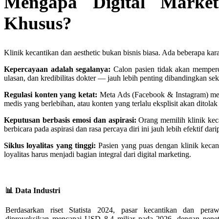
Mengapa Digital Marke
Khusus?
Klinik kecantikan dan aesthetic bukan bisnis biasa. Ada beberapa kara
Kepercayaan adalah segalanya:
Calon pasien tidak akan memperc
ulasan, dan kredibilitas dokter — jauh lebih penting dibandingkan se
Regulasi konten yang ketat:
Meta Ads (Facebook & Instagram) memi
medis yang berlebihan, atau konten yang terlalu eksplisit akan ditolak 
Keputusan berbasis emosi dan aspirasi:
Orang memilih klinik keca
berbicara pada aspirasi dan rasa percaya diri ini jauh lebih efektif
Siklus loyalitas yang tinggi:
Pasien yang puas dengan klinik kecanti
loyalitas harus menjadi bagian integral dari digital marketing.
📊 Data Industri
Berdasarkan riset Statista 2024, pasar kecantikan dan peraw
diproyeksikan mencapai USD 8.4 miliar pada 2026, dengan penetr