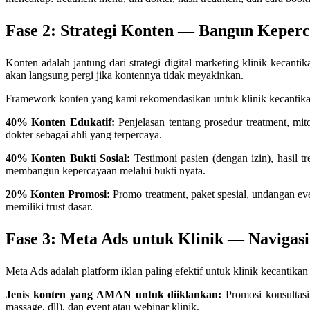
Fase 2: Strategi Konten — Bangun Keper
Konten adalah jantung dari strategi digital marketing klinik kecant
akan langsung pergi jika kontennya tidak meyakinkan.
Framework konten yang kami rekomendasikan untuk klinik kecantika
40% Konten Edukatif:
Penjelasan tentang prosedur treatment, mito
dokter sebagai ahli yang terpercaya.
40% Konten Bukti Sosial:
Testimoni pasien (dengan izin), hasil tr
membangun kepercayaan melalui bukti nyata.
20% Konten Promosi:
Promo treatment, paket spesial, undangan eve
memiliki trust dasar.
Fase 3: Meta Ads untuk Klinik — Navigas
Meta Ads adalah platform iklan paling efektif untuk klinik kecantika
Jenis konten yang AMAN untuk diiklankan:
Promosi konsultasi 
massage, dll), dan event atau webinar klinik.